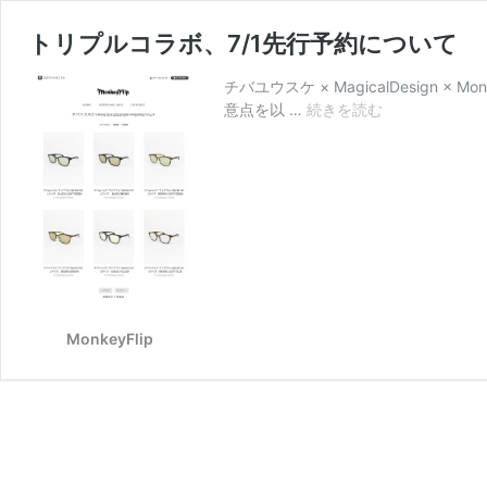
トリプルコラボ、7/1先行予約について
チバユウスケ × MagicalDesig
意点を以 …
続きを読む
ト
リ
プ
ル
コ
ラ
ボ、
7/1
先
行
予
MonkeyFlip
約
に
つ
い
て