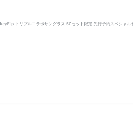
n × MonkeyFlip トリプルコラボサングラス 50セット限定 先行予約