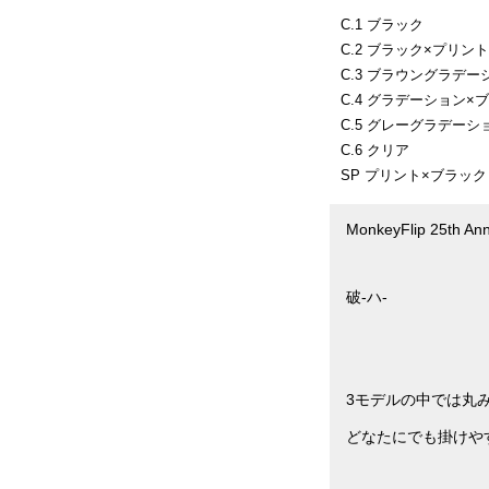
C.1 ブラック
C.2 ブラック×プリン
C.3 ブラウングラデー
C.4 グラデーション×
C.5 グレーグラデーシ
C.6 クリア
SP プリント×ブラック
MonkeyFlip 25th Ann
破-ハ-
3モデルの中では丸
どなたにでも掛けや