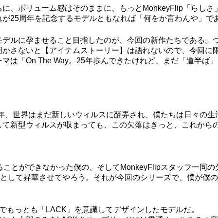
に、ボリューム感はそのままに、もっとMonkeyFlip「らし
れが25周年を記念するモデルともなれば「何をか言わんや」で
モデルに孕ませること目指したのが、今回の新作たちである。
明かさないと【アイテムストーリー】は語れないので、今回に
は「On The Way。25年歩んできたけれど、まだ「道半
迎える今年、世界はまだ新しいウィルスに翻弄され、僕たちは日々
して新型ウィルスが収まっても、この欠落はきっと、これから
ことができなかった僕の、そしてMonkeyFlipスタッフ一
ンとして昇華させてやろう。それが今回のシリーズで、僕が僕
でもっとも「LACK」を意識してデザインしたモデルだ。