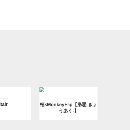
tair
柩×MonkeyFlip【梟悪-きょ
うあく-】