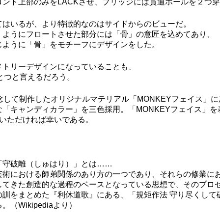
ント上部のみをLACKさせ、ブリッジには貫通ホールを２つ
てはいるが、より特徴的なのはサイドからのビューだ。
くようにフロートさせた部分には「骨」の意匠を込めてあり、
じように「骨」をモチーフにデザインをした。
メトリーデザインになっていることも、
のひとつと言えるだろう。
念して制作したオリジナルマテリアル「MONKEYフェイス」
「キャンディカラー」を三色採用。「MONKEYフェイス」
でいただければ幸いである。
「守破離（しゅはり）」とは……
芸術における師弟関係のあり方の一つであり、それらの修業に
してきた創造的な過程のベースとなっている思想で、そのプロセ
の訓をまとめた『利休道歌』にある、「規矩作法 守り尽くして
Wikipediaより）