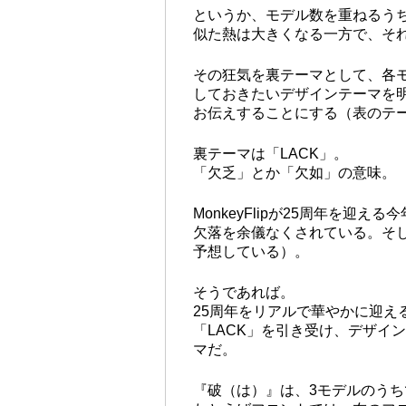
というか、モデル数を重ねるうち
似た熱は大きくなる一方で、そ
その狂気を裏テーマとして、各
しておきたいデザインテーマを
お伝えすることにする（表のテーマ
裏テーマは「LACK」。
「欠乏」とか「欠如」の意味。
MonkeyFlipが25周年を
欠落を余儀なくされている。そ
予想している）。
そうであれば。
25周年をリアルで華やかに迎える
「LACK」を引き受け、デザイ
マだ。
『破（は）』は、3モデルのうち