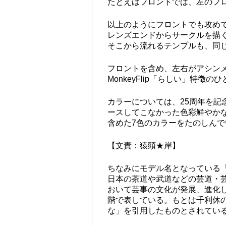
たとえばフロントでは、左のフロ
以上のようにフロントでも攻め
レンズエンドからサークルを描
そこから流れるテンプルも、同
フロントを含め、左右がアシン
MonkeyFlip「らしい」特徴
カラーについては、25周年を記
ースしてこなかった色彩鮮やかな
含めた7色のカラーをたのしん
【文責：猿頭★岸】
ちなみにモデル名となっている
日本の茶道や武道などの芸道・
おいて芸事の文化が発展、進化
階で表している。もとは千利休
な」を引用したものとされている。（