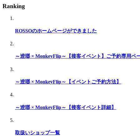
Ranking
ROSSOのホームページができました
～逹瑯 × MonkeyFlip～【接客イベント】ご予約専用ペ
～逹瑯 × MonkeyFlip～【イベントご予約方法】
～逹瑯 × MonkeyFlip～【接客イベント詳細】
取扱いショップ一覧