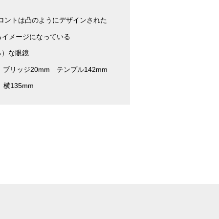
ロントは凸のようにデザインされた
るイメージになっている
そろ）な眼鏡
m ブリッジ20mm テンプル142mm
横135mm