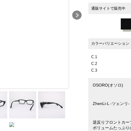
通販サイトで販売中
カラーバリエーション
C.1
C.2
C.3
OSORO(オソロ)
ZhenLi-L -ツェンリ-
逆反りフロントカー
ボリュームたっぷりのフ