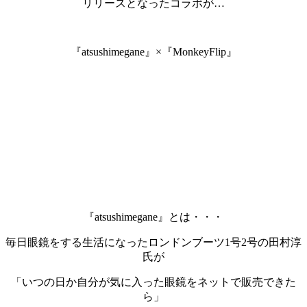
リリースとなったコラボが…
『atsushimegane』×『MonkeyFlip』
『atsushimegane』とは・・・
毎日眼鏡をする生活になったロンドンブーツ1号2号の田村淳
氏が
「いつの日か自分が気に入った眼鏡をネットで販売できた
ら」