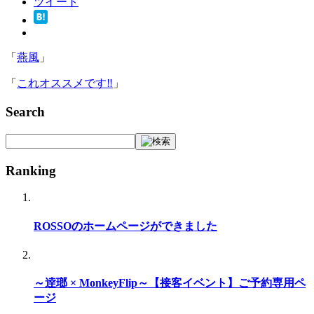
ツイート
「
燕風
」
「
これオススメです‼
」
Search
Ranking
ROSSOのホームページができました
～逹瑯 × MonkeyFlip～【接客イベント】ご予約専用ペ
ージ