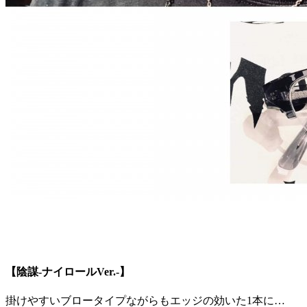
【陰謀-ナイロールVer.-】
掛けやすいブロータイプながらも
エッジ
の効いた1本に…