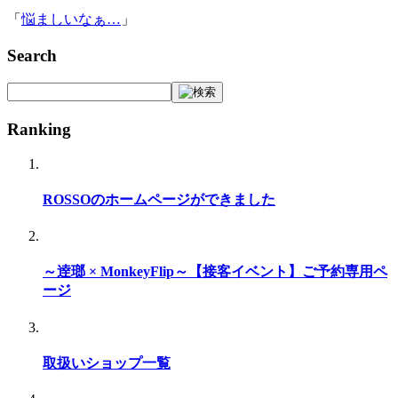
「
悩ましいなぁ…
」
Search
Ranking
ROSSOのホームページができました
～逹瑯 × MonkeyFlip～【接客イベント】ご予約専用ペ
ージ
取扱いショップ一覧