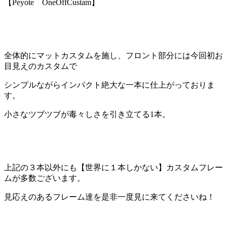
【Peyote OneOffCustam】
全体的にマットカスタムを施し、フロント部分には今回
初お
目見え
のカスタムで
シンプルながらインパクト絶大な一本に仕上がっておりま
す。
小さなツブツブが毒々しさを引き立てる1本。
上記の３本以外にも
【世界に１本しかない】
カスタムフレー
ムが多数ございます。
見応えのあるフレーム達を是非一度見に来てくださいね！