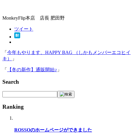
MonkeyFlip本店 店長 肥田野
ツイート
「
今年もやります、HAPPY BAG （しかもメンバーエコヒイ
キ）
」
「
【冬の新作】通販開始♪
」
Search
Ranking
ROSSOのホームページができました