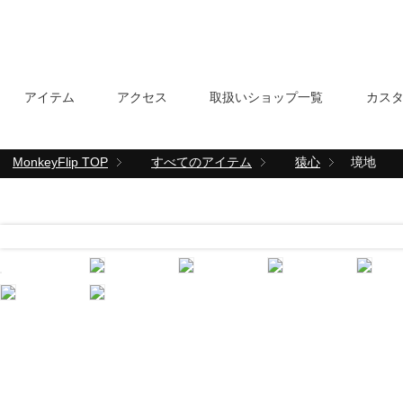
アイテム
アクセス
取扱いショップ一覧
カス
MonkeyFlip
TOP
すべてのアイテム
猿心
境地