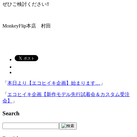
ぜひご検討ください‼
MonkeyFlip本店 村田
「
本日より【エコヒイキ企画】始まります…
」
「
エコヒイキ企画【新作モデル先行試着会＆カスタム受注
会】
」
Search