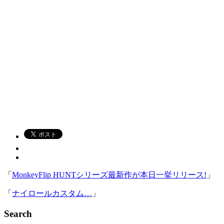
「
MonkeyFlip HUNTシリーズ最新作が本日一挙リリース!
」
「
ナイロールカスタム…
」
Search