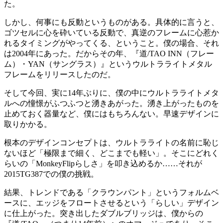
た。
しかし、何事にも反動というものがある。具体的に言うと、
ゴツセルに心を砕いている反動で、真逆のフレームに心惹か
れるタイミングがやってくる、ということ。僕の場合、それ
は2004年にあった。だからその年、『道/TAO INN（フレー
ム）・YAN（サングラス）』というウルトラライトメタル
フレームをリリースしたのだ。
そして今回、実に14年ぶりに、僕の中にウルトラライトメタ
ルへの憧憬がふつふつと湧きあがった。湧き上がったものを
止めておく器量など、僕にはもちろんない。早速デザインに
取りかかる。
根本のデザインコンセプトは、ウルトラライトの名前に恥じ
ないほど「極限まで細く、どこまでも軽い」。そこにどれく
らいの「MonkeyFlipらしさ」を叩き込めるか……それが
2015TG387での僕の挑戦。
結果、トレンドである「クラウンパント」というフォルムベ
ースに、エッジをフロートさせるという「らしい」デザイン
に仕上がった。突き出したダブルブリッジは、僕からの