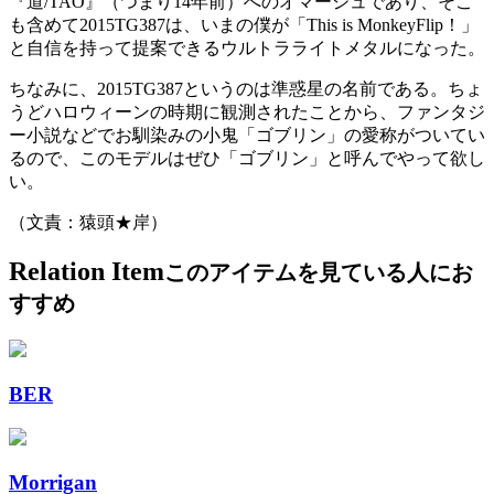
『道/TAO』（つまり14年前）へのオマージュであり、そこ
も含めて2015TG387は、いまの僕が「This is MonkeyFlip！」
と自信を持って提案できるウルトラライトメタルになった。
ちなみに、2015TG387というのは準惑星の名前である。ちょ
うどハロウィーンの時期に観測されたことから、ファンタジ
ー小説などでお馴染みの小鬼「ゴブリン」の愛称がついてい
るので、このモデルはぜひ「ゴブリン」と呼んでやって欲し
い。
（文責：猿頭★岸）
Relation Item
このアイテムを見ている人にお
すすめ
BER
Morrigan