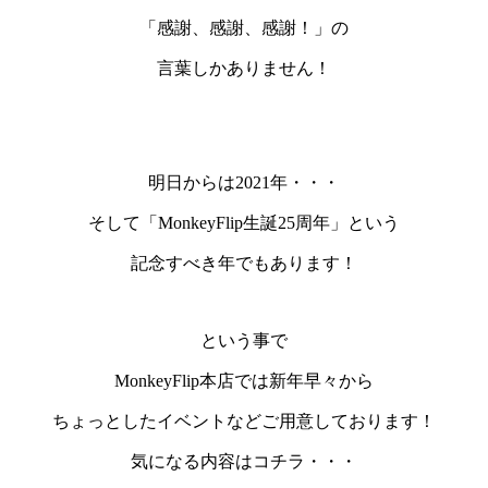
「感謝、感謝、感謝！」
の
言葉しかありません！
明日からは
2021年
・・・
そして
「MonkeyFlip生誕25周年」
という
記念すべき年
でもあります！
という事で
MonkeyFlip本店では新年早々から
ちょっとした
イベント
などご用意しております！
気になる内容は
コチラ
・・・