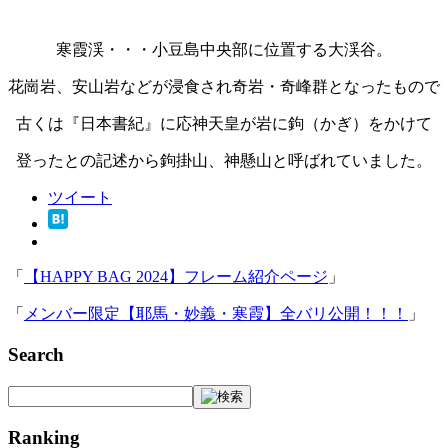
寒霞渓・・・小豆島中央部に位置する大渓谷。
花崗岩、安山岩などが浸食され奇岩・奇峰群となったもので
古くは『日本書紀』に応神天皇が岩に鉤（かぎ）をかけて
登ったとの記述から鉤掛山、神懸山と呼ばれていました。
ツイート
「
【HAPPY BAG 2024】フレーム紹介ページ
」
「
メンバー限定【耶馬・妙義・寒霞】全バリ公開！！！
」
Search
Ranking