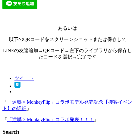
あるいは
以下のQRコードをスクリーンショットまたは保存して
LINEの友達追加→QRコード→左下のライブラリから保存し
たコードを選択→完了です
ツイート
「
「逹瑯 × MonkeyFlip」コラボモデル発売記念【接客イベン
ト】の詳細
」
「
「逹瑯 × MonkeyFlip」コラボ発表！！！
」
Search