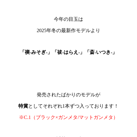
今年の目玉は
2025年冬の最新作モデルより
「禊-みそぎ-」
「祓-はらえ-」
「斎-いつき-」
発売されたばかりのモデルが
特賞
としてそれぞれ1本ずつ入っております！
※C.1（ブラック×ガンメタ/マットガンメタ）