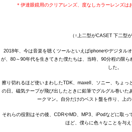
＊伊達眼鏡用のクリアレンズ、度なしカラーレンズは
（↑上二型がCASET 下二型
2018年、今は音楽を聴くツールといえばiphoneやデジ
が、80～90年代を生きてきた僕たちは、当時、90分程の限
した。
擦り切れるほど使いまわしたTDK、maxell、ソニー、ち
の日。磁気テープが飛び出したときに鉛筆でグルグル巻いた
ークマン。自分だけのベスト盤を作り、上の
それらの役割はその後、CDRやMD、MP3、iPodなどに
ほど、僕らに色々なことを与え