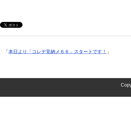
「
本日より「コレデ見納メ６６」スタートです！
」
Copy