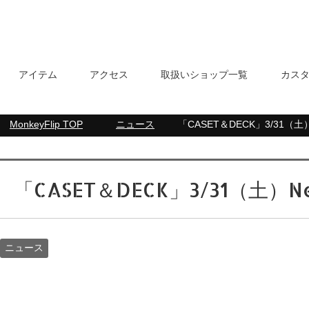
アイテム
アクセス
取扱いショップ一覧
カス
MonkeyFlip
TOP
ニュース
「CASET＆DECK」3/31（土）N
「CASET＆DECK」3/31（土）Ne
ニュース