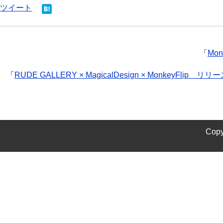
ツイート
「
Mon
「
RUDE GALLERY × MagicalDesign × MonkeyFlip リリ
Copy