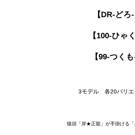
【DR-どろ
【100-ひゃく
【99-つくも
3モデル 各20バリ
猿頭「岸★正龍」が手掛ける「