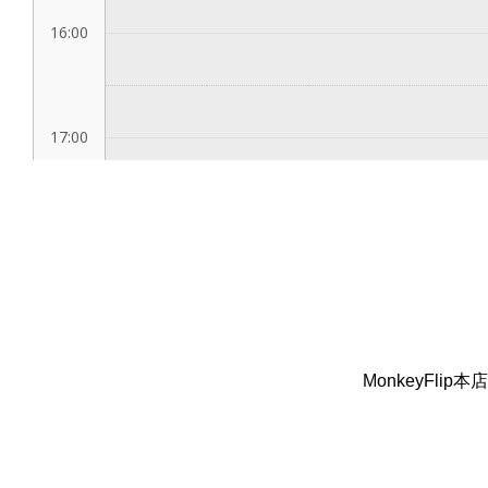
MonkeyFlip本店