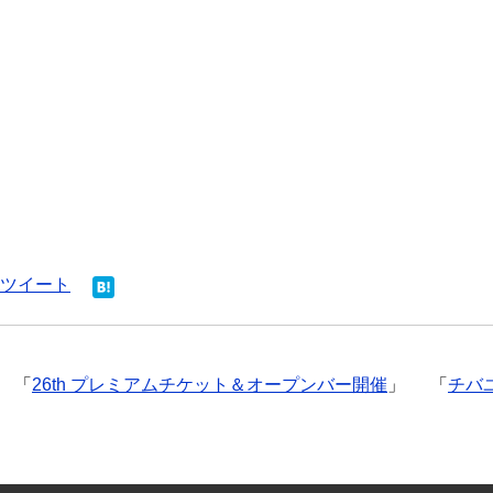
ツイート
「
26th プレミアムチケット＆オープンバー開催
」
「
チバユウ