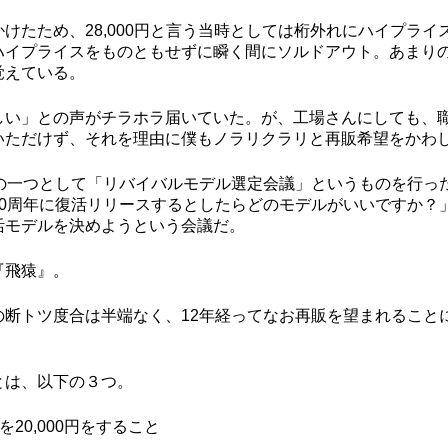
けたため、28,000円と言う当時としては桁外れにハイプラ
ハイプライスをものともせずに瞬く間にソルドアウト。あまり
覚えている。
しい」との声がチラホラ届いていた。が、工場さんにしても、
ただけず、それを理由に僕もノラリクラリと再販希望をかわして
画の一つとして「リバイバルモデル選定会議」というものを行っ
20周年に復活リリースするとしたらどのモデルがいいですか？
活モデルを決めようという会議だ。
『飛猿』。
の断トツ度合は半端なく、12年経ってなお再販を望まれること
とは、以下の３つ。
20,000円をすること