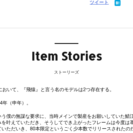
ツイート
Item Stories
ストーリーズ
の歴史において、『飛猿』と言う名のモデルは2つ存在する。
04年（申年）。
いう僕の無謀な要求に、当時メインで製産をお願いしていた鯖
みを叶えていただき、そうしてでき上がったフレームは今度は
ていただいき、80本限定というごく少本数でリリースされたの