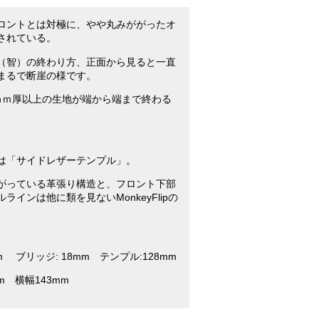
ロントとは対極に、やや丸みががったオ
されている。
（智）の終わり方、正面から見ると一直
まるで断崖の様です。
ｍｍ厚以上の生地が端から端まで終わる
は「サイドレザーテンプル」。
がっている革張り構造と、フロント下部
ラインは他に類を見ないMonkeyFlipの
mm ブリッジ: 18mm テンプル:128mm
m 横幅143mm