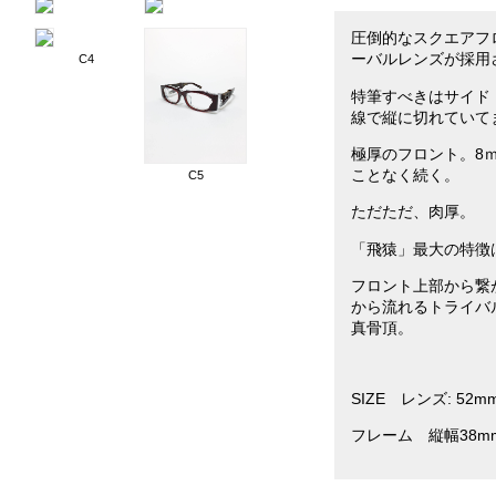
圧倒的なスクエアフ
ーバルレンズが採用
C4
特筆すべきはサイド
線で縦に切れていて
極厚のフロント。8
ことなく続く。
C5
ただただ、肉厚。
「飛猿」最大の特徴
フロント上部から繋
から流れるトライバル
真骨頂。
SIZE レンズ: 52
フレーム 縦幅38m