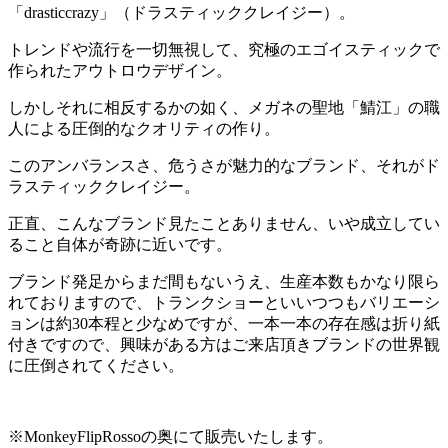
「drasticcrazy」（ドラスティッククレイジー）。
トレンドや流行を一切無視して、究極のエゴイスティックで
作られたアウトロウデザイン。
しかしそれに相反するかの如く、メガネの聖地「鯖江」の職
人による圧倒的なクオリティの作り。
このアンバランスさ、危うさが魅力的なブランド、それがド
ラスティッククレイジー。
正直、こんなブランド見たことありません、いや成立してい
ること自体が奇跡に近いです。
ブランド発足からまだ間もないうえ、生産本数もかなり限ら
れておりますので、トランクショーといいつつもバリエーシ
ョンは約30本程と少なめですが、一本一本の存在感は折り紙
付きですので、興味がある方はご来店頂きブランドの世界観
に圧倒されてください。
※MonkeyFlipRossoの奥にて販売いたします。