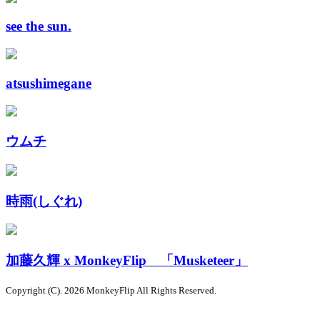
see the sun.
atsushimegane
ウムチ
時雨(しぐれ)
加藤久輝 x MonkeyFlip 「Musketeer」
Copyright (C). 2026 MonkeyFlip
All Rights Reserved.