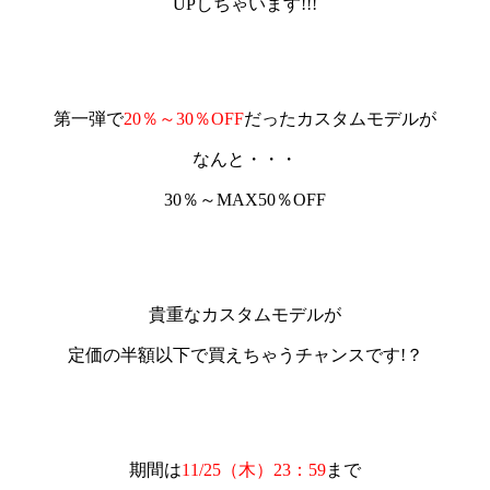
UP
しちゃいます!!!
第一弾で
20％～30％OFF
だったカスタムモデルが
なんと・・・
30％～MAX50％OFF
貴重なカスタムモデルが
定価の
半額以下
で買えちゃう
チャンス
です!？
期間は
11/25（木）23：59
まで