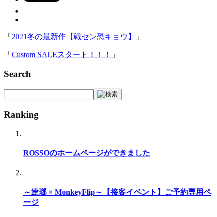
「
2021冬の最新作【戦セン恐キョウ】
」
「
Custom SALEスタート！！！
」
Search
Ranking
ROSSOのホームページができました
～逹瑯 × MonkeyFlip～【接客イベント】ご予約専用ペ
ージ