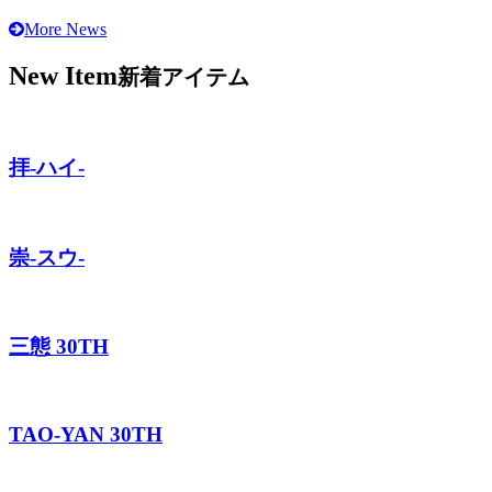
More News
New Item
新着アイテム
拝-ハイ-
崇-スウ-
三態 30TH
TAO-YAN 30TH