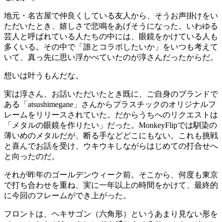
地元・名古屋で仲良くしている友人から、そうお声掛けをい
ただいたとき、嬉しさで悲鳴をあげそうになった。いわゆる
芸人と呼ばれている人たちの中には、眼鏡をかけている人も
多くいる。その中で「誰とコラボしたいか」をいつも考えて
いて、真っ先に思い浮かべていたのが淳さんだったからだ。
想いは叶うもんだな。
実は淳さん、お話いただいたとき既に、ご自身のブランドで
ある「atsushimegane」さんからプラスチックのオリジナルフ
レームをリリースされていた。だからうちへのリクエストは
「メタルの眼鏡を作りたい」だった。MonkeyFlipでは馴染の
薄いめのメタルだが、断る手などどこにもない。これも挑戦
と喜んでお話を受け、ウキウキしながらはじめての打合せへ
と向ったのだ。
それが昨年のゴールデンウィーク前。そこから、何度も東京
で打ち合わせを重ね、実に一年以上の時間をかけて、最終的
に今回のフレームができ上がった。
フロントは、ヘキサゴン（六角形）というあまり見ない形を