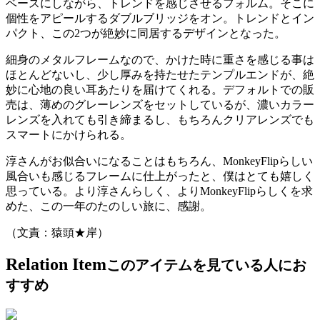
ベースにしながら、トレンドを感じさせるフォルム。そこに
個性をアピールするダブルブリッジをオン。トレンドとイン
パクト、この2つが絶妙に同居するデザインとなった。
細身のメタルフレームなので、かけた時に重さを感じる事は
ほとんどないし、少し厚みを持たせたテンプルエンドが、絶
妙に心地の良い耳あたりを届けてくれる。デフォルトでの販
売は、薄めのグレーレンズをセットしているが、濃いカラー
レンズを入れても引き締まるし、もちろんクリアレンズでも
スマートにかけられる。
淳さんがお似合いになることはもちろん、MonkeyFlipらしい
風合いも感じるフレームに仕上がったと、僕はとても嬉しく
思っている。より淳さんらしく、よりMonkeyFlipらしくを求
めた、この一年のたのしい旅に、感謝。
（文責：猿頭★岸）
Relation Item
このアイテムを見ている人にお
すすめ