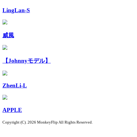
LingLan-S
威風
【Johnnyモデル】
ZhenLi-L
APPLE
Copyright (C). 2026 MonkeyFlip
All Rights Reserved.