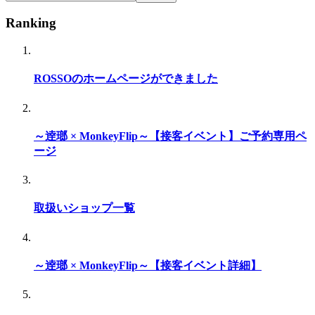
Ranking
ROSSOのホームページができました
～逹瑯 × MonkeyFlip～【接客イベント】ご予約専用ペ
ージ
取扱いショップ一覧
～逹瑯 × MonkeyFlip～【接客イベント詳細】