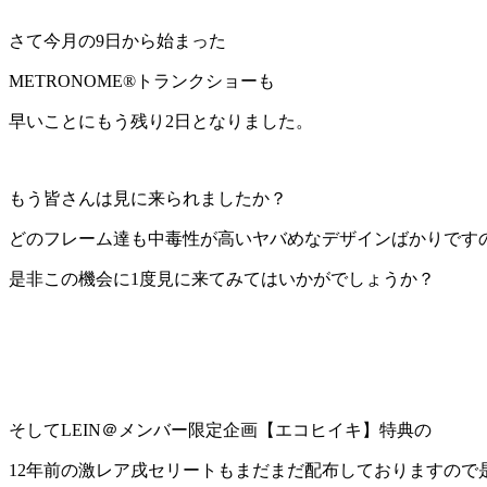
さて今月の9日から始まった
METRONOME®トランクショー
も
早いことにもう
残り2日
となりました。
もう皆さんは見に来られましたか？
どのフレーム達も
中毒性が高いヤバめなデザイン
ばかりです
是非この機会に1度見に来てみてはいかがでしょうか？
そして
LEIN＠メンバー限定企画【エコヒイキ】特典
の
12年前の激レア戌セリートもまだまだ配布しておりますので