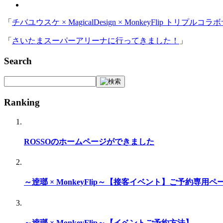
「
チバユウスケ × MagicalDesign × MonkeyFlip トリプル
「
さいたまスーパーアリーナに行ってきました！
」
Search
Ranking
ROSSOのホームページができました
～逹瑯 × MonkeyFlip～【接客イベント】ご予約専用ペ
～逹瑯 × MonkeyFlip～【イベントご予約方法】