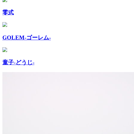
零式
GOLEM-ゴーレム-
童子-どうじ-