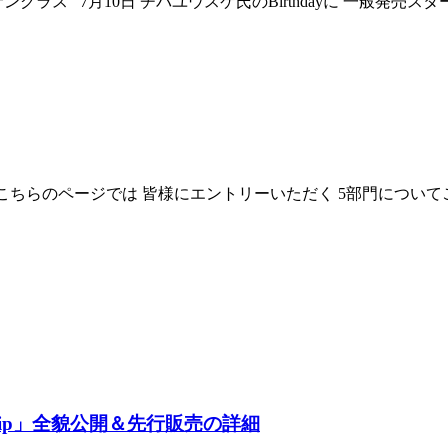
プルコラボサングラス 7月10日 チバユウスケ氏のBirthdayに 一般発売
22 こちらのページでは 皆様にエントリーいただく 5部門につい
eyFlip」全貌公開＆先行販売の詳細