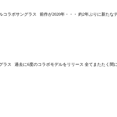
ip」 トリプルコラボサングラス 前作が2020年・・・ 約2年ぶり
リプルコラボサングラス 過去に6度のコラボモデルをリリース 全てまたた