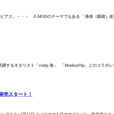
アス」・・・ E-MODのテーマでもある 「身体（眼鏡）改造」
リスト「vistlip 海」 「MonkeyFlip」とのコラボレーシ
p 一般発売スタート！